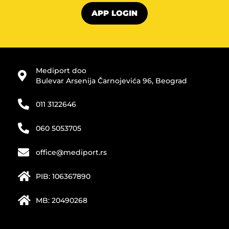
Directions
APP LOGIN
IB NIKOLJACA
Igora Nikića 7
Raška
Srbija
Mediport doo
Bulevar Arsenija Čarnojevića 96, Beograd
87.2 km
Directions
011 3122646
Kusurović
060 5053705
Josipa Majera 54
Ub
Srbija
office@mediport.rs
88.5 km
PIB: 106367890
Directions
MB: 20490268
OPTIMA PET
Beogradska 9