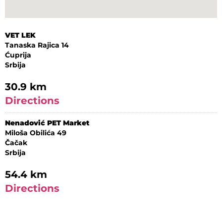
VET LEK
Tanaska Rajica 14
Ćuprija
Srbija
30.9 km
Directions
Nenadović PET Market
Miloša Obilića 49
Čačak
Srbija
54.4 km
Directions
ZOO CERIC
Vojvode Stepe 79