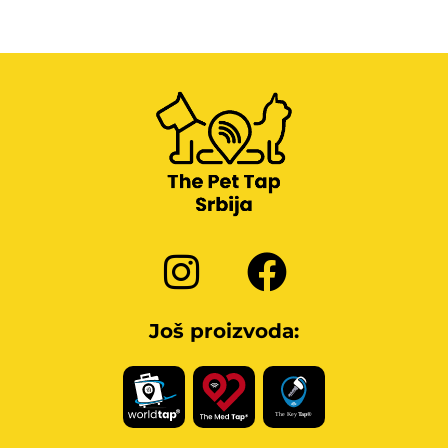
Čačak
Srbija
54.8 km
Directions
DIMITRIJEVIĆ VET
Bojane Prvulovic 72/B
Požarevac
Srbija
69.2 km
Directions
Još proizvoda:
IB NIKOLJACA VET
Nemanjina 1/11
Raška
Srbija
87.2 km