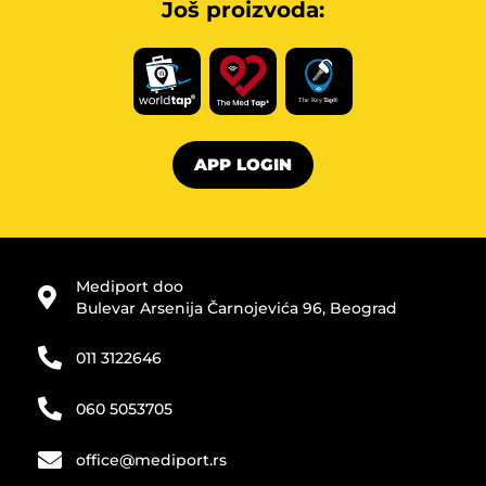
Još proizvoda:
APP LOGIN
Mediport doo
Bulevar Arsenija Čarnojevića 96, Beograd
011 3122646
060 5053705
office@mediport.rs