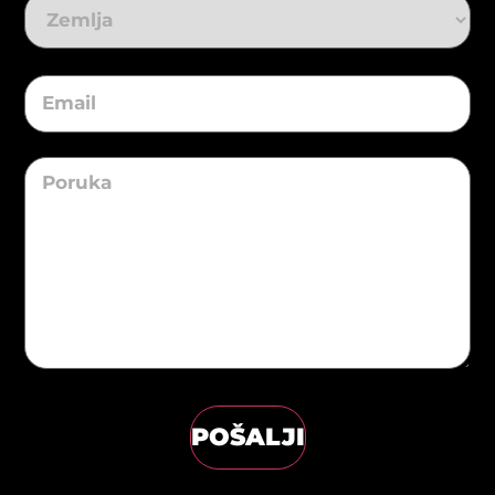
Address
Email
(Required)
Message
POŠALJI