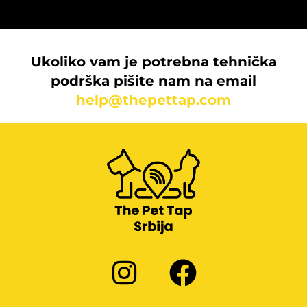
Ukoliko vam je potrebna tehnička
podrška pišite nam na email
help@thepettap.com