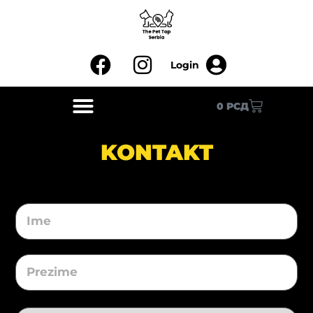
0
РСД
KONTAKT
Ime
(Required)